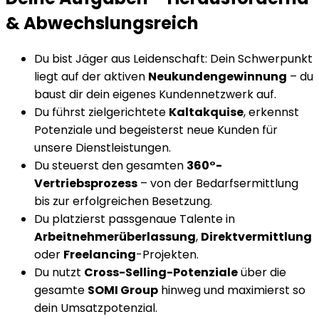
& Abwechslungsreich
Du bist Jäger aus Leidenschaft: Dein Schwerpunkt
liegt auf der aktiven
Neukundengewinnung
– du
baust dir dein eigenes Kundennetzwerk auf.
Du führst zielgerichtete
Kaltakquise
, erkennst
Potenziale und begeisterst neue Kunden für
unsere Dienstleistungen.
Du steuerst den gesamten
360°-
Vertriebsprozess
– von der Bedarfsermittlung
bis zur erfolgreichen Besetzung.
Du platzierst passgenaue Talente in
Arbeitnehmerüberlassung
,
Direktvermittlung
oder
Freelancing
-Projekten.
Du nutzt
Cross-Selling-Potenziale
über die
gesamte
SOMI Group
hinweg und maximierst so
dein Umsatzpotenzial.